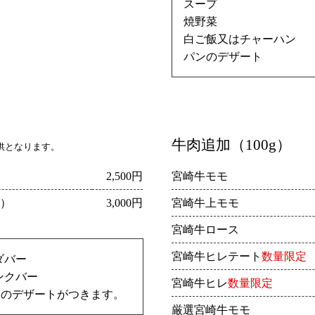
スープ
焼野菜
白ご飯又はチャーハン
パンのデザート
牛肉追加（100g）
供となります。
2,500円
宮崎牛モモ
g）
3,000円
宮崎牛上モモ
宮崎牛ロース
宮崎牛ヒレテート
数量限定
ダバー
ンクバー
宮崎牛ヒレ
数量限定
ンのデザートがつきます。
厳選宮崎牛モモ