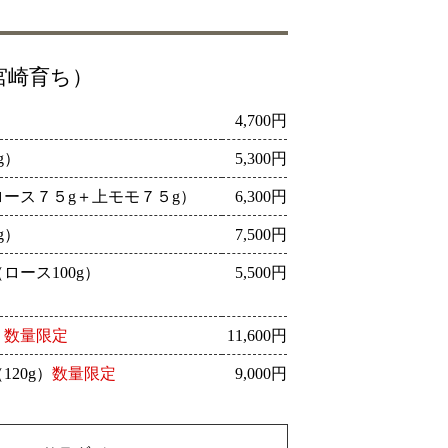
宮崎育ち）
）
4,700円
g）
5,300円
ース７５g＋上モモ７５g）
6,300円
g）
7,500円
ース100g）
5,500円
）
数量限定
11,600円
20g）
数量限定
9,000円