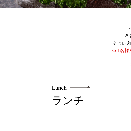
※
※ヒレ肉
※ 1名
Lunch
ランチ