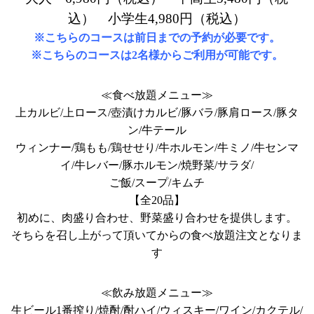
込） 小学生4,980円（税込）
※こちらのコースは前日までの予約が必要です。
※こちらのコースは2名様からご利用が可能です。
≪食べ放題メニュー≫
上カルビ/上ロース/壺漬けカルビ/豚バラ/豚肩ロース/豚タ
ン/牛テール
ウィンナー/鶏もも/鶏せせり/牛ホルモン/牛ミノ/牛センマ
イ/牛レバー/豚ホルモン/焼野菜/サラダ/
ご飯/スープ/キムチ
【全20品】
初めに、肉盛り合わせ、野菜盛り合わせを提供します。
そちらを召し上がって頂いてからの食べ放題注文となりま
す
≪飲み放題メニュー≫
生ビール1番搾り/焼酎/酎ハイ/ウィスキー/ワイン/カクテル/