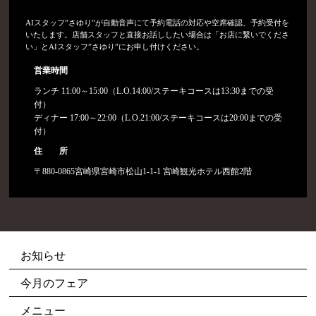
AIスタッフ”さゆり”が自動音声にて予約電話の対応や空席確認、予約受付を
いたします。店舗スタッフと直接お話ししたい場合は「お店に繋いでくださ
い」とAIスタッフ”さゆり”にお申し付けください。
営業時間
ランチ 11:00～15:00（L.O.14:00/ステーキコースは13:30までの受
付）
ディナー 17:00～22:00（L.O.21:00/ステーキコースは20:00までの受
付）
住 所
〒880-0865宮崎県宮崎市松山1-1-1 宮崎観光ホテル西館2階
お知らせ
今月のフェア
メニュー